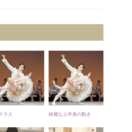
ssic.
keina.classic.
ballet
1
15
0
0
る化
出会った
とわ
時は2歳
やす
だった子
ねー
が、しっ
かりして
クラス
綺麗な上半身の動き
が正
ー
感動