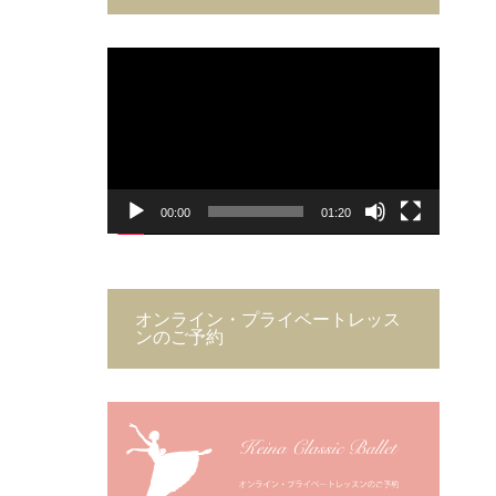
と本人の
っっっご
てたバレ
20
6
意思で通
く嬉しか
エTシャ
40
18
動
3
画
ってくれ
った
ツ
...
3
プ
レ
1
ー
ている生
...
6月
ヤ
ー
徒
...
6月
20
31
7月
23
2
00:00
01:20
28
6
4
24
0
オンライン・プライベートレッス
ンのご予約