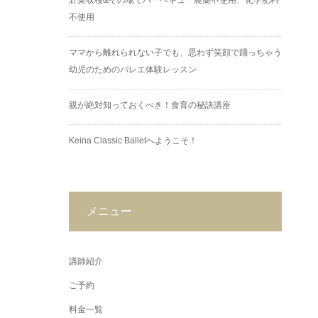
野菜収穫&その場でバーベキュー農薬不使用、化学肥料
不使用
ママから離れられない子でも、思わず笑顔で踊っちゃう
幼児のためのバレエ体験レッスン
親が絶対知っておくべき！食育の秘訣講座
Keina Classic Balletへようこそ！
メニュー
講師紹介
ご予約
料金一覧