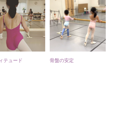
な
結果
先頭を任
上手
せられる
な
ように
...
♡
...
月
4月
ィテュード
骨盤の安定
28
1
15
0
0