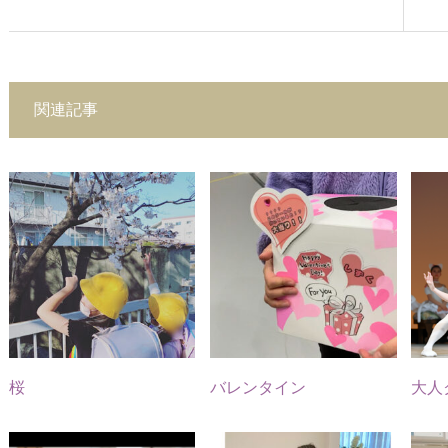
関連記事
ssic.
keina.classic.
keina.classic.
keina.classic.
keina.classic.
keina.classic.
keina.cla
ballet
ballet
ballet
ballet
ballet
ballet
5
16
22
19
20
20
1
6
0
0
3
0
0
誕生
クレヨン
高く上が
大人たち
女子ー♡
Keina
見え
迎
しんちゃ
ればいい
も楽しそ
あんなに
Classic
する
せて
んみたい
って話し
う
小さかっ
Balletで
かり
だき
なほっぺ
じゃない
親子でで
た子が、
は、健康
いよ
た
たがかわ
きたこと
すっかり
にまつわ
桜
バレンタイン
大人
）
...
いい
.
が一番嬉
お姉さん
るイベン
上達