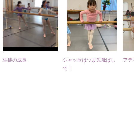
#保育園
『正しい
しいみた
♡
...
トが沢山
確に
月
でバレエ
位置
い
...
り、
5月
#バレエ
で』
...
早く
5
2
5月
6
リトミッ
#大人も
く
20
5月
1
0
ク
...
楽しそ
る！
20
20
0
う
...
22
6月
4
0
生徒の成長
シャッセはつま先飛ばし
アテ
11
5月
30
て！
16
1
3
0
19
3