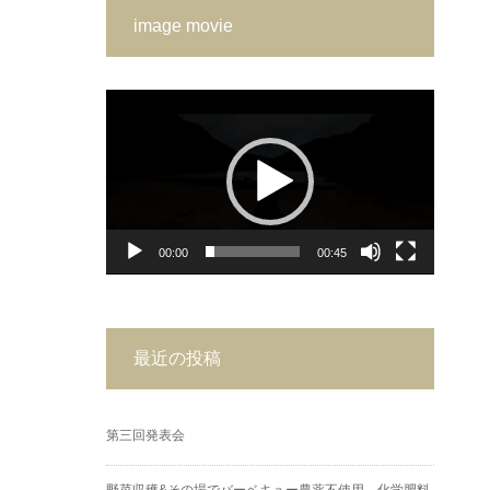
image movie
動
画
プ
レ
ー
ヤ
ー
00:00
00:45
最近の投稿
第三回発表会