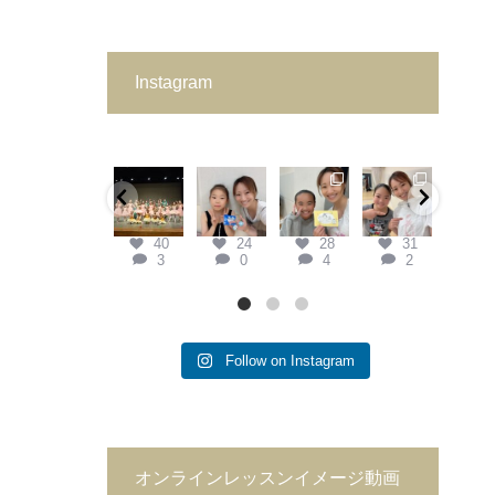
Instagram
keina.classic.
keina.classic.
keina.classic.
keina.classic.
keina.cla
ballet
ballet
ballet
ballet
ballet
40
24
28
31
3
3
0
4
2
1
Keina
県外から
#お誕生
#生徒か
本日
Classic
私を見つ
日お手紙
ら誕生日
日
を
Ballet第二
けてくれ
ありがと
プレゼン
えさ
Follow on Instagram
回プティ
て、『こ
黄色線引
トいただ
いた
発表会
...
の先生が
いたとこ
きました
まし
いい！』
ろが、す
気になっ
（笑
7月
オンラインレッスンイメージ動画