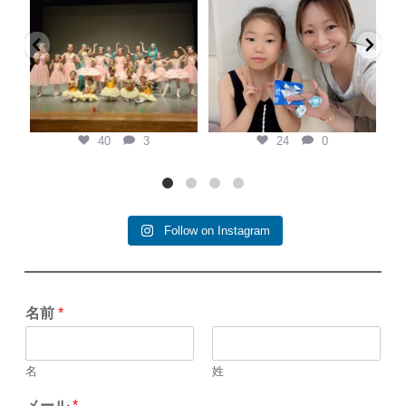
Keina Classic Ballet第二回プティ
県外から私を見つけてくれて、
発表会
...
『この先生がいい！』と本人の意
黄
思で通ってくれている生徒
...
7月 20
7月 6
40
3
24
0
40
3
24
0
Follow on Instagram
名前
*
名
姓
メール
*