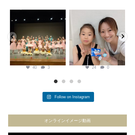
keina.classic.ballet
keina.classic.ballet
Keina Classic Ballet第二回プティ
県外から私を見つけてくれて、
発表会
...
『この先生がいい！』と本人の意
黄
思で通ってくれている生徒
...
7月 20
7月 6
40
3
24
0
40
3
24
0
Follow on Instagram
オンラインイメージ動画
動