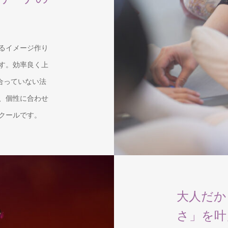
るイメージ作り
す。効率良く上
合っていない法
、個性に合わせ
クールです。
大人だか
さ」を叶