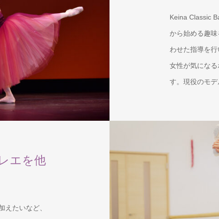
Keina Clas
から始める趣味
わせた指導を行
女性が気になる
す。現役のモデ
レエを他
加えたいなど、