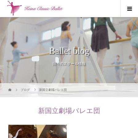
Ballet blog
日々のスクール情報
ブログ
新国立劇場バレエ団
新国立劇場バレエ団