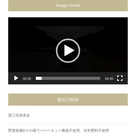
image movie
動
画
プ
レ
ー
ヤ
ー
00:00
00:45
最近の投稿
第三回発表会
野菜収穫&その場でバーベキュー農薬不使用、化学肥料不使用