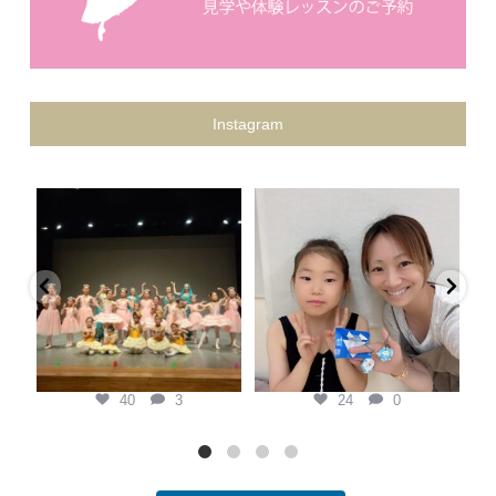
Instagram
keina.classic.ballet
keina.classic.ballet
Keina Classic Ballet第二回プティ
県外から私を見つけてくれて、
発表会
...
『この先生がいい！』と本人の意
黄
思で通ってくれている生徒
...
7月 20
7月 6
40
3
24
0
40
3
24
0