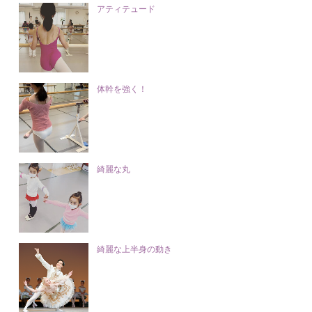
アティテュード
体幹を強く！
綺麗な丸
綺麗な上半身の動き