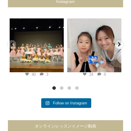
Instagram
keina.classic.ballet
keina.classic.ballet
Keina Classic Ballet第二回プティ
県外から私を見つけてくれて、
発表会
...
『この先生がいい！』と本人の意
黄
思で通ってくれている生徒
...
7月 20
7月 6
40
3
24
0
40
3
24
0
Follow on Instagram
オンラインレッスンイメージ動画