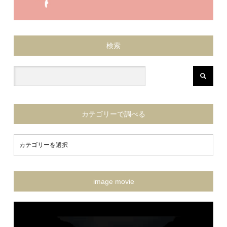
検索
カテゴリーで調べる
image movie
動
画
プ
レ