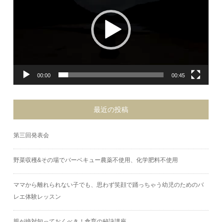
ー
ヤ
ー
00:00
00:45
最近の投稿
第三回発表会
野菜収穫&その場でバーベキュー農薬不使用、化学肥料不使用
ママから離れられない子でも、思わず笑顔で踊っちゃう幼児のためのバ
レエ体験レッスン
親が絶対知っておくべき！食育の秘訣講座