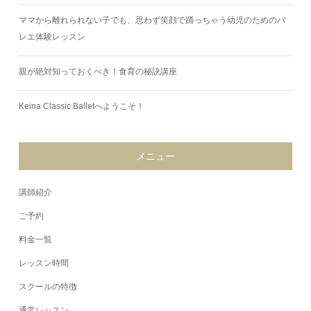
ママから離れられない子でも、思わず笑顔で踊っちゃう幼児のためのバ
レエ体験レッスン
親が絶対知っておくべき！食育の秘訣講座
Keina Classic Balletへようこそ！
メニュー
講師紹介
ご予約
料金一覧
レッスン時間
スクールの特徴
通常レッスン