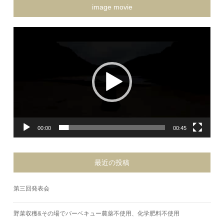
image movie
動
画
プ
レ
ー
ヤ
ー
00:00
00:45
最近の投稿
第三回発表会
野菜収穫&その場でバーベキュー農薬不使用、化学肥料不使用