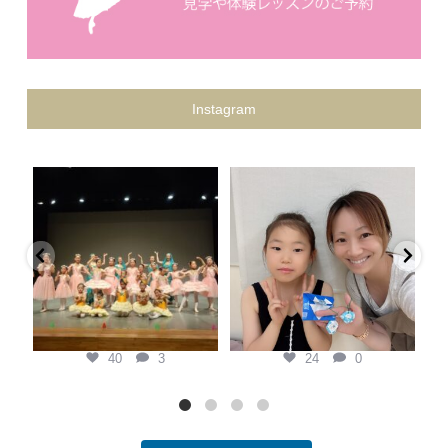
Instagram
keina.classic.ballet
keina.classic.ballet
Keina Classic Ballet第二回プティ
県外から私を見つけてくれて、
発表会
...
『この先生がいい！』と本人の意
黄
思で通ってくれている生徒
...
7月 20
7月 6
40
3
24
0
40
3
24
0