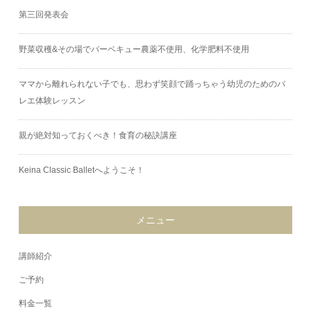
第三回発表会
野菜収穫&その場でバーベキュー農薬不使用、化学肥料不使用
ママから離れられない子でも、思わず笑顔で踊っちゃう幼児のためのバ
レエ体験レッスン
親が絶対知っておくべき！食育の秘訣講座
Keina Classic Balletへようこそ！
メニュー
講師紹介
ご予約
料金一覧