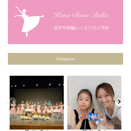
Instagram
keina.classic.ballet
keina.classic.ballet
Keina Classic Ballet第二回プティ
県外から私を見つけてくれて、
発表会
...
『この先生がいい！』と本人の意
黄
思で通ってくれている生徒
...
7月 20
7月 6
40
3
24
0