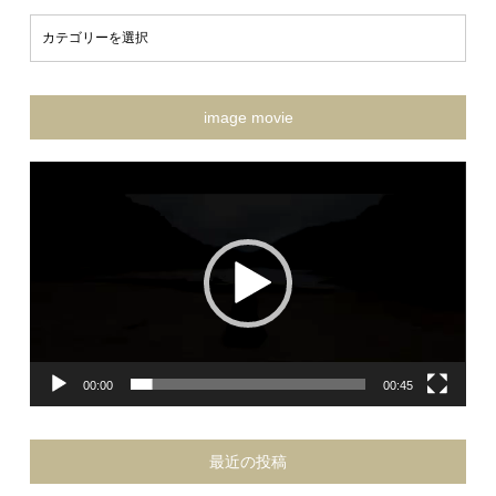
image movie
動
画
プ
レ
ー
ヤ
ー
00:00
00:45
最近の投稿