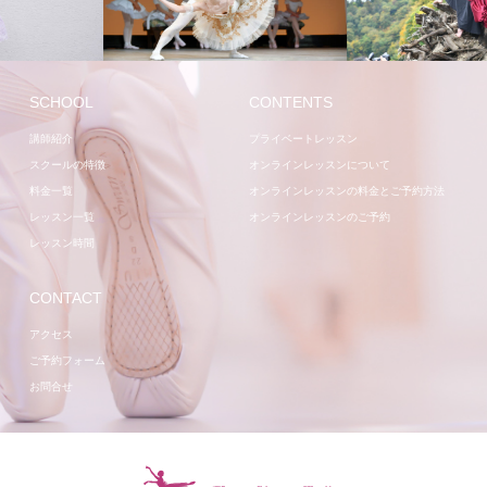
講師
講師
SCHOOL
CONTENTS
講師紹介
プライベートレッスン
スクールの特徴
オンラインレッスンについて
料金一覧
オンラインレッスンの料金とご予約方法
レッスン一覧
オンラインレッスンのご予約
レッスン時間
CONTACT
アクセス
ご予約フォーム
お問合せ