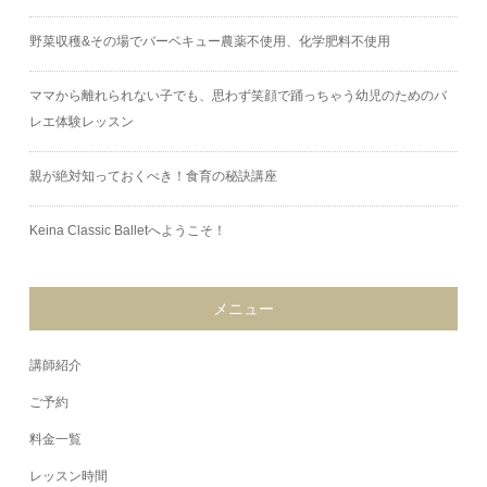
野菜収穫&その場でバーベキュー農薬不使用、化学肥料不使用
ママから離れられない子でも、思わず笑顔で踊っちゃう幼児のためのバ
レエ体験レッスン
親が絶対知っておくべき！食育の秘訣講座
Keina Classic Balletへようこそ！
メニュー
講師紹介
ご予約
料金一覧
レッスン時間