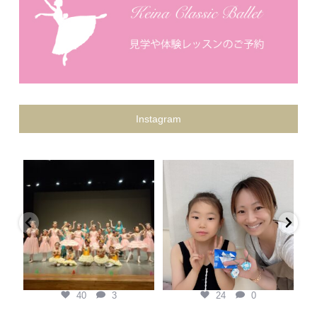
Instagram
keina.classic.ballet
keina.classic.ballet
Keina Classic Ballet第二回プティ
県外から私を見つけてくれて、
発表会
...
『この先生がいい！』と本人の意
黄
思で通ってくれている生徒
...
7月 20
7月 6
40
3
24
0
40
3
24
0