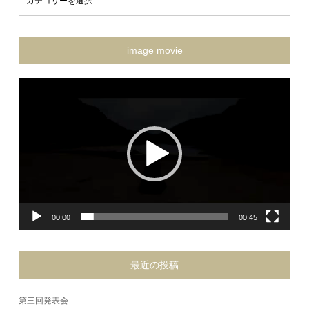
image movie
動
画
プ
レ
ー
ヤ
ー
00:00
00:45
最近の投稿
第三回発表会