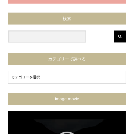
検索
カテゴリーで調べる
image movie
動
画
プ
レ
ー
ヤ
ー