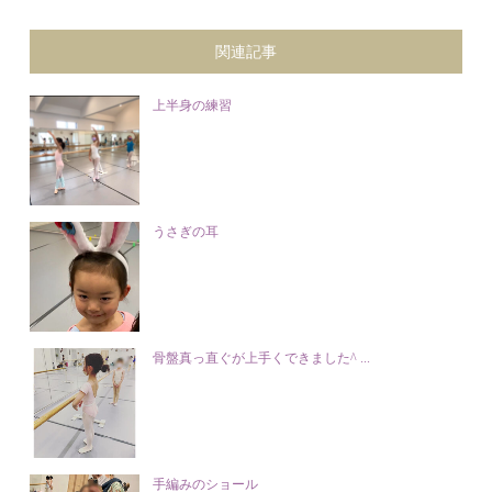
関連記事
上半身の練習
うさぎの耳
骨盤真っ直ぐが上手くできました^ ...
手編みのショール