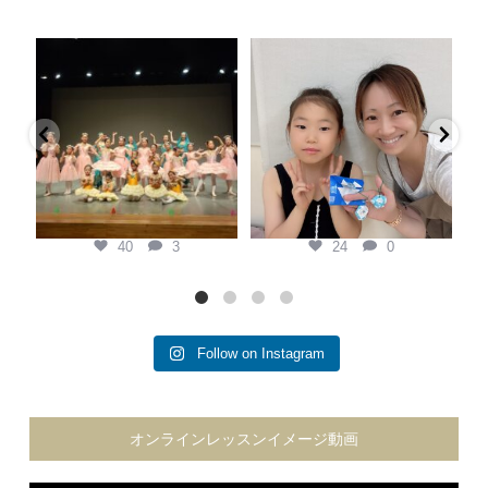
keina.classic.ballet
keina.classic.ballet
Keina Classic Ballet第二回プティ
県外から私を見つけてくれて、
発表会
...
『この先生がいい！』と本人の意
黄
思で通ってくれている生徒
...
7月 20
7月 6
40
3
24
0
40
3
24
0
Follow on Instagram
オンラインレッスンイメージ動画
動