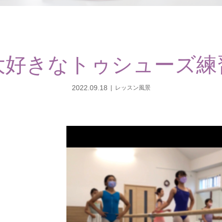
大好きなトゥシューズ練
2022.09.18
レッスン風景