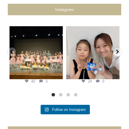
Instagram
keina.classic.ballet
keina.classic.ballet
Keina Classic Ballet第二回プティ
県外から私を見つけてくれて、
発表会
...
『この先生がいい！』と本人の意
黄
思で通ってくれている生徒
...
7月 20
7月 6
40
3
24
0
40
3
24
0
Follow on Instagram