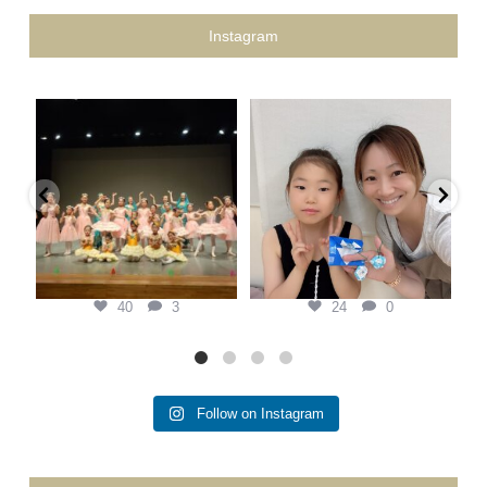
Instagram
keina.classic.ballet
keina.classic.ballet
Keina Classic Ballet第二回プティ
県外から私を見つけてくれて、
発表会
...
『この先生がいい！』と本人の意
黄
思で通ってくれている生徒
...
7月 20
7月 6
40
3
24
0
40
3
24
0
Follow on Instagram